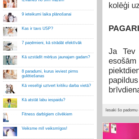
kolēģi u
9 ieteikumi laika plānošanai
PAGARI
Kas ir tavs USP?
7 paņēmieni, kā strādāt efektīvāk
Ja Tev 
Kā uzstādīt mērķus jaunajam gadam?
esošām
piektdie
8 paradumi, kurus ieviest pirms
gulētiešanas
papildu
Kā veselīgi uztvert kritiku darba vietā?
brīvdien
Kā atstāt labu iespaidu?
Iesaki šo padomu 
Fitness darbīgiem cilvēkiem
Veiksme mīl veiksmīgos!