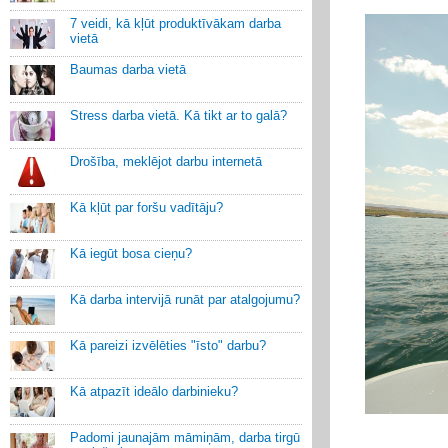
7 veidi, kā kļūt produktīvākam darba
vietā
Baumas darba vietā
Stress darba vietā. Kā tikt ar to galā?
Drošība, meklējot darbu internetā
Kā kļūt par foršu vadītāju?
Kā iegūt bosa cieņu?
Kā darba intervijā runāt par atalgojumu?
Kā pareizi izvēlēties "īsto" darbu?
Kā atpazīt ideālo darbinieku?
Padomi jaunajām māmiņām, darba tirgū