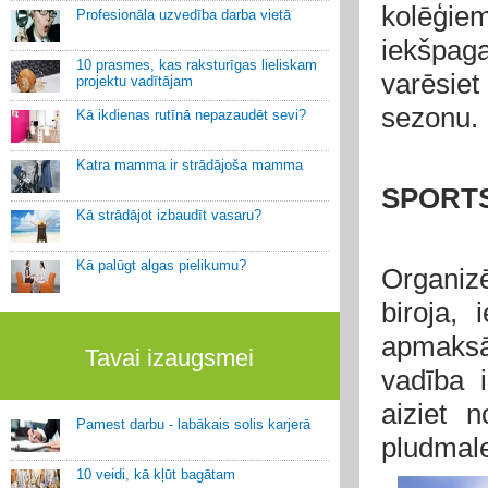
kolēģiem-
Profesionāla uzvedība darba vietā
iekšpag
10 prasmes, kas raksturīgas lieliskam
varēsiet
projektu vadītājam
sezonu.
Kā ikdienas rutīnā nepazaudēt sevi?
Katra mamma ir strādājoša mamma
SPORTS
Kā strādājot izbaudīt vasaru?
Kā palūgt algas pielikumu?
Organizē
biroja,
apmaksā
Tavai izaugsmei
vadība 
aiziet 
Pamest darbu - labākais solis karjerā
pludmale
10 veidi, kā kļūt bagātam