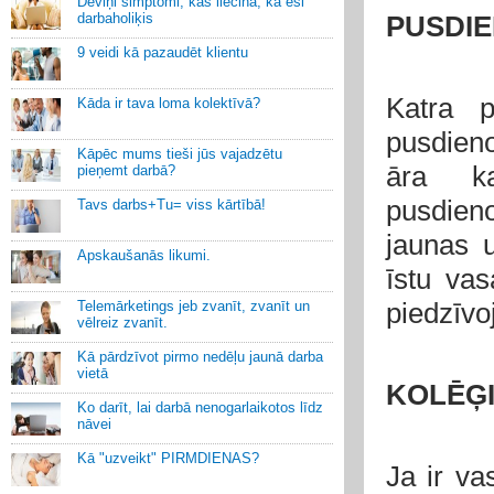
Deviņi simptomi, kas liecina, ka esi
darbaholiķis
PUSDI
9 veidi kā pazaudēt klientu
Katra p
Kāda ir tava loma kolektīvā?
pusdieno
Kāpēc mums tieši jūs vajadzētu
āra ka
pieņemt darbā?
pusdieno
Tavs darbs+Tu= viss kārtībā!
jaunas 
Apskaušanās likumi.
īstu vas
piedzīvo
Telemārketings jeb zvanīt, zvanīt un
vēlreiz zvanīt.
Kā pārdzīvot pirmo nedēļu jaunā darba
vietā
KOLĒĢI
Ko darīt, lai darbā nenogarlaikotos līdz
nāvei
Kā "uzveikt" PIRMDIENAS?
Ja ir va