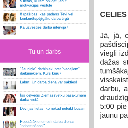
5 lietas, kurām obligāti jābūt
motivācijas vēstulē
CELIES
8 īpašības, kas padarīs Tevi vēl
konkurētspējīgāku darba tirgū
Kā uzvesties darba intervijā?
Jā, jā, 
pašdisci
Tu un darbs
viegli iz
dažas s
tumšāk
"Jauniņie" darbinieki pret "vecajiem"
darbiniekiem. Kurš kuru?
visskais
Labrīt! Un darba diena var sākties!
darbu, a
Īss ceļvedis Ziemassvētku pasākumam
draudzī
darba vietā
5:00 pie
Deviņas lietas, ko nekad neteikt bosam
jaunu pa
Populārākie iemesli darba dienas
"nobastošanai"