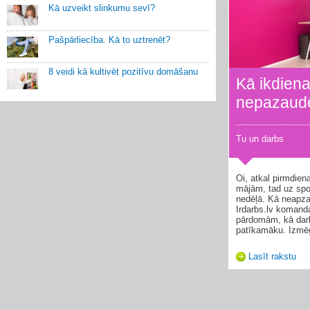
Kā uzveikt slinkumu sevī?
Pašpārliecība. Kā to uztrenēt?
8 veidi kā kultivēt pozitīvu domāšanu
Kā ikdiena
nepazaudē
Tu un darbs
Oi, atkal pirmdien
mājām, tad uz spor
nedēļā. Kā neapza
Irdarbs.lv komand
pārdomām, kā darb
patīkamāku. Izmēģi
Lasīt rakstu