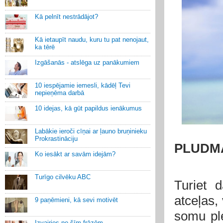
Kā pelnīt nestrādājot?
Kā ietaupīt naudu, kuru tu pat nenojaut,
ka tērē
Izgāšanās - atslēga uz panākumiem
10 iespējamie iemesli, kādēļ Tevi
nepieņēma darbā
10 idejas, kā gūt papildus ienākumus
Labākie ieroči cīņai ar ļauno bruņinieku
Prokrastināciju
PLUDM
Ko iesākt ar savām idejām?
Turīgo cilvēku ABC
Turiet 
atceļas,
9 paņēmieni, kā sevi motivēt
somu ple
Izvairies no šīm frāzēm