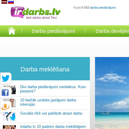
Kopā
6 932
darba piedāvājumi
.
Darba piedāvājumi
Darba devēji
Darba meklēšana
Divi darba piedāvājumi vienlaikus. Kuru
pieņemt?
10 biežāk uzdotie jautājumi darba
intervijās
Sociālie tīkli var palīdzēt atrast darbu
Irdarbs.lv 10 padomi darba meklētājiem