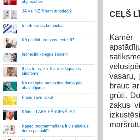
atgriežoties
JĀ vai NĒ flirtam ar kolēģi?
CEĻŠ L
5 mīti par darbu bankā
Kamēr ā
Kā panākt, ka boss tevi mīl?
apstādīj
Iepriecini kolēģus šodien!
satiksm
velosip
9 pazīmes, ka Tev ir izdegšanas
sindroms
vasaru, 
Kā nesāpīgi atgriezties darbā pēc
brauc ar
atvaļinājuma
grūti. D
Plāno savu laiku!
zaķus vi
Kāds ir LABS PĀRDEVĒJS?
izkustēs
maršrutu
Kāpēc programmēšana ir vislabākais
darbs pasaulē?