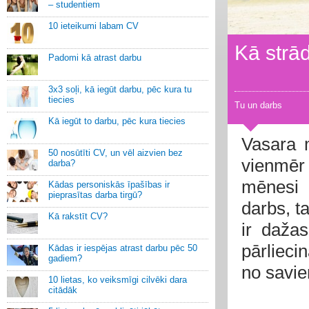
– studentiem
10 ieteikumi labam CV
Kā strād
Padomi kā atrast darbu
3x3 soļi, kā iegūt darbu, pēc kura tu
tiecies
Tu un darbs
Kā iegūt to darbu, pēc kura tiecies
Vasara m
50 nosūtīti CV, un vēl aizvien bez
vienmēr 
darba?
mēnesi 
Kādas personiskās īpašības ir
pieprasītas darba tirgū?
darbs, t
Kā rakstīt CV?
ir daža
pārlieci
Kādas ir iespējas atrast darbu pēc 50
gadiem?
no savi
10 lietas, ko veiksmīgi cilvēki dara
citādāk