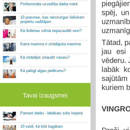
piegāji
Profesionāla uzvedība darba vietā
spēj, u
10 prasmes, kas raksturīgas lieliskam
uzmanību
projektu vadītājam
uzmanīgs
Kā ikdienas rutīnā nepazaudēt sevi?
Tātad, p
Katra mamma ir strādājoša mamma
jau esi 
Kā strādājot izbaudīt vasaru?
vēderu. 
labāk k
Kā palūgt algas pielikumu?
sajūtām
kuriem bū
Tavai izaugsmei
VINGRO
Pamest darbu - labākais solis karjerā
10 veidi, kā kļūt bagātam