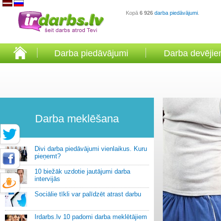
Kopā
6 926
darba piedāvājumi
.
Darba piedāvājumi
Darba devēji
Darba meklēšana
Divi darba piedāvājumi vienlaikus. Kuru
pieņemt?
10 biežāk uzdotie jautājumi darba
intervijās
Sociālie tīkli var palīdzēt atrast darbu
Irdarbs.lv 10 padomi darba meklētājiem