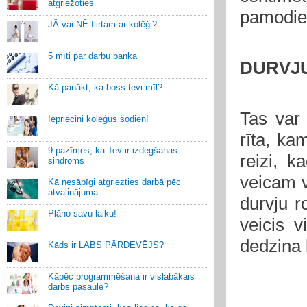
atgriežoties
pamodie
JĀ vai NĒ flirtam ar kolēģi?
5 mīti par darbu bankā
DURVJU
Kā panākt, ka boss tevi mīl?
Tas var 
Iepriecini kolēģus šodien!
rīta, ka
9 pazīmes, ka Tev ir izdegšanas
reizi, k
sindroms
veicam v
Kā nesāpīgi atgriezties darbā pēc
atvaļinājuma
durvju r
Plāno savu laiku!
veicis v
dedzina 
Kāds ir LABS PĀRDEVĒJS?
Kāpēc programmēšana ir vislabākais
darbs pasaulē?