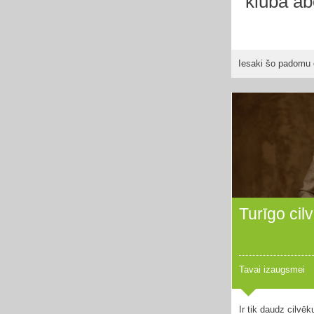
kluba a
Iesaki šo padomu 
Turīgo ci
Tavai izaugsmei
Ir tik daudz cilvēku