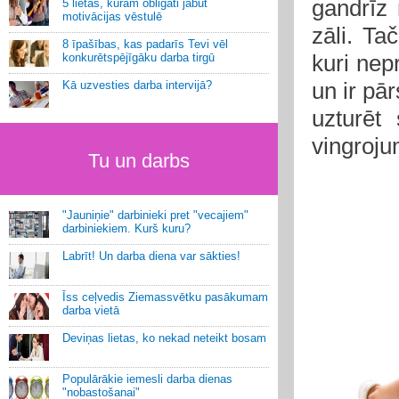
gandrīz 
5 lietas, kurām obligāti jābūt
motivācijas vēstulē
zāli. Ta
8 īpašības, kas padarīs Tevi vēl
kuri nep
konkurētspējīgāku darba tirgū
un ir pār
Kā uzvesties darba intervijā?
uzturēt
vingroju
Tu un darbs
"Jauniņie" darbinieki pret "vecajiem"
darbiniekiem. Kurš kuru?
Labrīt! Un darba diena var sākties!
Īss ceļvedis Ziemassvētku pasākumam
darba vietā
Deviņas lietas, ko nekad neteikt bosam
Populārākie iemesli darba dienas
"nobastošanai"