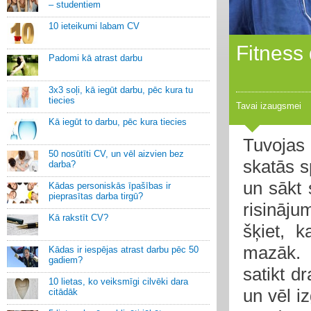
– studentiem
10 ieteikumi labam CV
Fitness
Padomi kā atrast darbu
3x3 soļi, kā iegūt darbu, pēc kura tu
tiecies
Tavai izaugsmei
Kā iegūt to darbu, pēc kura tiecies
Tuvojas
50 nosūtīti CV, un vēl aizvien bez
skatās s
darba?
un sākt 
Kādas personiskās īpašības ir
pieprasītas darba tirgū?
risināj
Kā rakstīt CV?
šķiet, 
mazāk. 
Kādas ir iespējas atrast darbu pēc 50
gadiem?
satikt d
10 lietas, ko veiksmīgi cilvēki dara
un vēl iz
citādāk