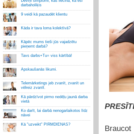
Deviņi simptomi, kas liecina, ka esi
darbaholiķis
9 veidi kā pazaudēt klientu
Kāda ir tava loma kolektīvā?
Kāpēc mums tieši jūs vajadzētu
pieņemt darbā?
Tavs darbs+Tu= viss kārtībā!
Apskaušanās likumi.
Telemārketings jeb zvanīt, zvanīt un
vēlreiz zvanīt.
Kā pārdzīvot pirmo nedēļu jaunā darba
vietā
PRESĪ
Ko darīt, lai darbā nenogarlaikotos līdz
nāvei
Kā "uzveikt" PIRMDIENAS?
Brauco