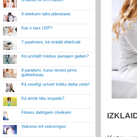
9 ieteikumi laika plānošanai
Kas ir tavs USP?
7 paņēmieni, kā strādāt efektīvāk
Kā uzstādīt mērķus jaunajam gadam?
8 paradumi, kurus ieviest pirms
gulētiešanas
Kā veselīgi uztvert kritiku darba vietā?
Kā atstāt labu iespaidu?
Fitness darbīgiem cilvēkiem
IZKLAI
Veiksme mīl veiksmīgos!