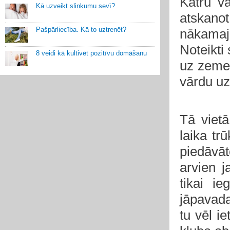
Katru v
Kā uzveikt slinkumu sevī?
atskano
Pašpārliecība. Kā to uztrenēt?
nākamajā
Noteikti
8 veidi kā kultivēt pozitīvu domāšanu
uz zemes
vārdu uz
Tā viet
laika tr
piedāvā
arvien j
tikai i
jāpavada
tu vēl i