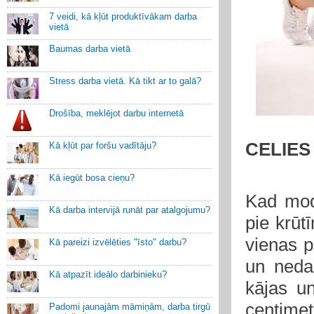
7 veidi, kā kļūt produktīvākam darba
vietā
Baumas darba vietā
Stress darba vietā. Kā tikt ar to galā?
Drošība, meklējot darbu internetā
CELIES
Kā kļūt par foršu vadītāju?
Kā iegūt bosa cieņu?
Kad modi
Kā darba intervijā runāt par atalgojumu?
pie krūt
vienas p
Kā pareizi izvēlēties "īsto" darbu?
un nedau
Kā atpazīt ideālo darbinieku?
kājas u
centime
Padomi jaunajām māmiņām, darba tirgū