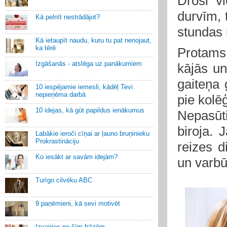
Droši v
durvīm, 
Kā pelnīt nestrādājot?
stundas 
Kā ietaupīt naudu, kuru tu pat nenojaut,
ka tērē
Protams,
Izgāšanās - atslēga uz panākumiem
kājās un
gaiteņa 
10 iespējamie iemesli, kādēļ Tevi
nepieņēma darbā
pie kolē
10 idejas, kā gūt papildus ienākumus
Nepasūt
biroja. 
Labākie ieroči cīņai ar ļauno bruņinieku
Prokrastināciju
reizes d
Ko iesākt ar savām idejām?
un varbū
Turīgo cilvēku ABC
9 paņēmieni, kā sevi motivēt
Izvairies no šīm frāzēm