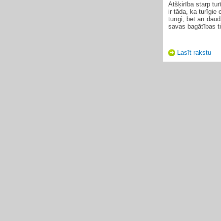
Atšķirība starp tu
ir tāda, ka turīgie 
turīgi, bet arī daud
savas bagātības ti
Lasīt rakstu