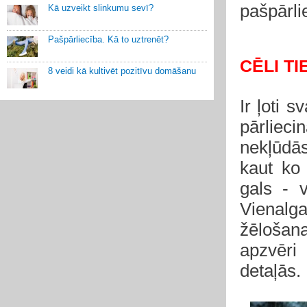
pašpārli
Kā uzveikt slinkumu sevī?
Pašpārliecība. Kā to uztrenēt?
CĒLI T
8 veidi kā kultivēt pozitīvu domāšanu
Ir ļoti 
pārlieci
nekļūdās
kaut ko 
gals - 
Vienalga
žēlošana
apzvēri
detaļās.