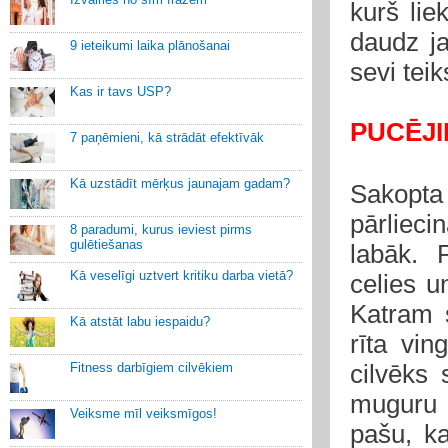
kurš lie
daudz ja
9 ieteikumi laika plānošanai
sevi tei
Kas ir tavs USP?
PUCĒJI
7 paņēmieni, kā strādāt efektīvāk
Kā uzstādīt mērķus jaunajam gadam?
Sakopta
pārlieci
8 paradumi, kurus ieviest pirms
gulētiešanas
labāk. 
Kā veselīgi uztvert kritiku darba vietā?
celies un
Katram s
Kā atstāt labu iespaidu?
rīta vin
cilvēks
Fitness darbīgiem cilvēkiem
muguru u
Veiksme mīl veiksmīgos!
pašu, ka