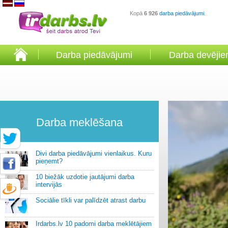
Kopā
6 926
darba piedāvājumi
.
Darba piedāvājumi
Darba devēji
Darba meklēšana
Divi darba piedāvājumi vienlaikus. Kuru
pieņemt?
10 biežāk uzdotie jautājumi darba
intervijās
Sociālie tīkli var palīdzēt atrast darbu
Irdarbs.lv 10 padomi darba meklētājiem