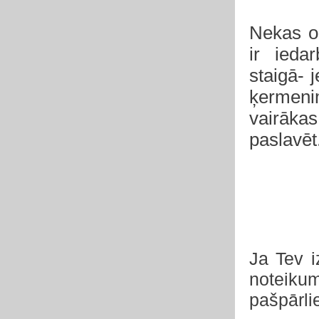
Nekas or
ir iedar
staigā- 
ķermenim
vairāka
paslavēt
Ja Tev i
noteiku
pašpārli