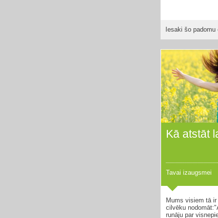
Iesaki šo padomu 
Kā atstāt 
Tavai izaugsmei
Mums visiem tā ir 
cilvēku nodomāt:"A
runāju par visnep