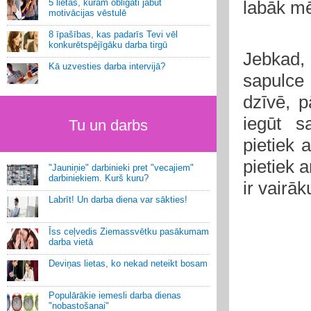
5 lietas, kurām obligāti jābūt
labāk mē
motivācijas vēstulē
8 īpašības, kas padarīs Tevi vēl
konkurētspējīgāku darba tirgū
Jebkad,
Kā uzvesties darba intervijā?
sapulce 
dzīvē, p
iegūt s
Tu un darbs
pietiek 
pietiek 
"Jauniņie" darbinieki pret "vecajiem"
darbiniekiem. Kurš kuru?
ir vairā
Labrīt! Un darba diena var sākties!
Īss ceļvedis Ziemassvētku pasākumam
darba vietā
Deviņas lietas, ko nekad neteikt bosam
Populārākie iemesli darba dienas
"nobastošanai"