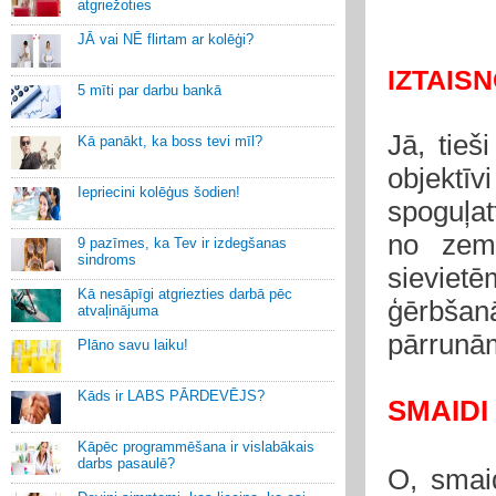
atgriežoties
JĀ vai NĒ flirtam ar kolēģi?
IZTAIS
5 mīti par darbu bankā
Jā, tieš
Kā panākt, ka boss tevi mīl?
objekt
Iepriecini kolēģus šodien!
spoguļat
no zeme
9 pazīmes, ka Tev ir izdegšanas
sindroms
sievietē
Kā nesāpīgi atgriezties darbā pēc
ģērbša
atvaļinājuma
pārrunām
Plāno savu laiku!
Kāds ir LABS PĀRDEVĒJS?
SMAIDI
Kāpēc programmēšana ir vislabākais
darbs pasaulē?
O, smaid