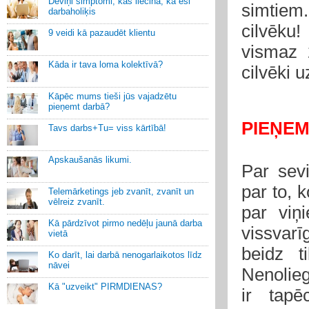
Deviņi simptomi, kas liecina, ka esi
simtiem
darbaholiķis
cilvēku!
9 veidi kā pazaudēt klientu
vismaz 
Kāda ir tava loma kolektīvā?
cilvēki u
Kāpēc mums tieši jūs vajadzētu
pieņemt darbā?
PIEŅEM
Tavs darbs+Tu= viss kārtībā!
Apskaušanās likumi.
Par sevi
par to, k
Telemārketings jeb zvanīt, zvanīt un
vēlreiz zvanīt.
par viņ
Kā pārdzīvot pirmo nedēļu jaunā darba
vissvarī
vietā
beidz t
Ko darīt, lai darbā nenogarlaikotos līdz
nāvei
Nenoliegš
Kā "uzveikt" PIRMDIENAS?
ir tapē