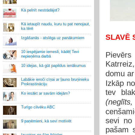
Kā pelnīt nestrādājot?
Kā ietaupīt naudu, kuru tu pat nenojaut,
ka tērē
SLAVĒ 
Izgāšanās - atslēga uz panākumiem
10 iespējamie iemesli, kādēļ Tevi
Pievērs
nepieņēma darbā
Katrrei
10 idejas, kā gūt papildus ienākumus
domu ar
Labākie ieroči cīņai ar ļauno bruņinieku
Izkāp no
Prokrastināciju
tev bla
Ko iesākt ar savām idejām?
(neglīts,
Turīgo cilvēku ABC
cenšamie
sevi no
9 paņēmieni, kā sevi motivēt
pašam s
Izvairies no šīm frāzēm