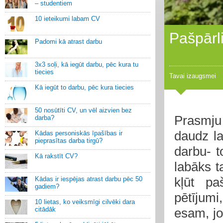
– studentiem
10 ieteikumi labam CV
Pašpārli
Padomi kā atrast darbu
3x3 soļi, kā iegūt darbu, pēc kura tu
tiecies
Tavai izaugsmei
Kā iegūt to darbu, pēc kura tiecies
50 nosūtīti CV, un vēl aizvien bez
Prasmju 
darba?
daudz la
Kādas personiskās īpašības ir
pieprasītas darba tirgū?
darbu- t
Kā rakstīt CV?
labāks ta
kļūt pa
Kādas ir iespējas atrast darbu pēc 50
gadiem?
pētījumi,
10 lietas, ko veiksmīgi cilvēki dara
citādāk
esam, jo