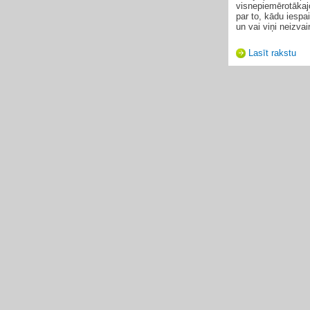
visnepiemērotākajo
par to, kādu iespai
un vai viņi neizvai
Lasīt rakstu