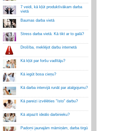
7 veidi, kā kļūt produktīvākam darba
vietā
Baumas darba vietā
Stress darba vietā. Kā tikt ar to galā?
Drošība, meklējot darbu internetā
Kā kļūt par foršu vadītāju?
Kā iegūt bosa cieņu?
Kā darba intervijā runāt par atalgojumu?
Kā pareizi izvēlēties "īsto" darbu?
Kā atpazīt ideālo darbinieku?
Padomi jaunajām māmiņām, darba tirgū