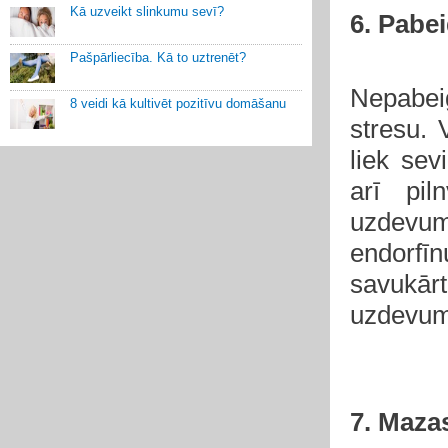
Kā uzveikt slinkumu sevī?
6. Pabe
Pašpārliecība. Kā to uztrenēt?
Nepabei
8 veidi kā kultivēt pozitīvu domāšanu
stresu. 
liek sev
arī pil
uzdevums
endorfīn
savukār
uzdevuma
7. Maza