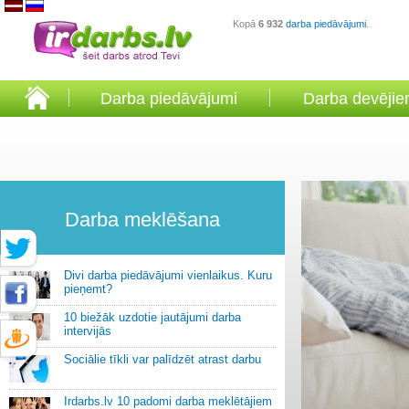
Kopā
6 932
darba piedāvājumi
.
Darba piedāvājumi
Darba devēji
Darba meklēšana
Divi darba piedāvājumi vienlaikus. Kuru
pieņemt?
10 biežāk uzdotie jautājumi darba
intervijās
Sociālie tīkli var palīdzēt atrast darbu
Irdarbs.lv 10 padomi darba meklētājiem