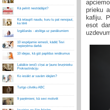
apciemo 
prieku a
Kā pelnīt nestrādājot?
kafiju.
Kā ietaupīt naudu, kuru tu pat nenojaut,
ka tērē
esot dar
Izgāšanās - atslēga uz panākumiem
uzdevumi
10 iespējamie iemesli, kādēļ Tevi
nepieņēma darbā
10 idejas, kā gūt papildus ienākumus
Labākie ieroči cīņai ar ļauno bruņinieku
Prokrastināciju
Ko iesākt ar savām idejām?
Turīgo cilvēku ABC
9 paņēmieni, kā sevi motivēt
Izvairies no šīm frāzēm