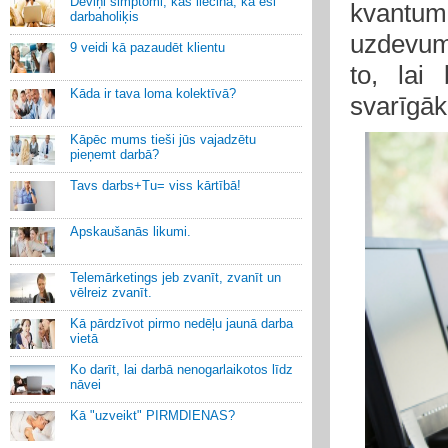
Deviņi simptomi, kas liecina, ka esi
kvantu
darbaholiķis
uzdevumu
9 veidi kā pazaudēt klientu
to, lai
Kāda ir tava loma kolektīvā?
svarīgāk
Kāpēc mums tieši jūs vajadzētu
pieņemt darbā?
Tavs darbs+Tu= viss kārtībā!
Apskaušanās likumi.
Telemārketings jeb zvanīt, zvanīt un
vēlreiz zvanīt.
Kā pārdzīvot pirmo nedēļu jaunā darba
vietā
Ko darīt, lai darbā nenogarlaikotos līdz
nāvei
Kā "uzveikt" PIRMDIENAS?