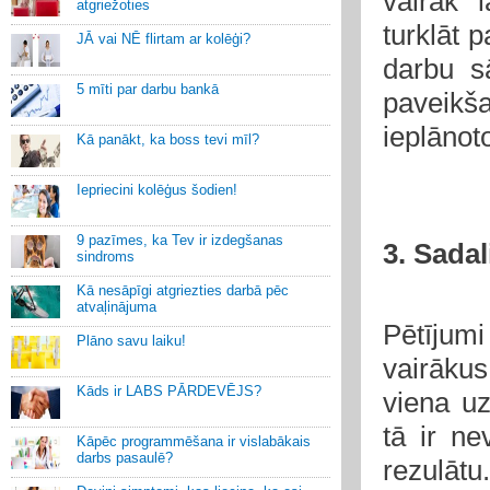
vairāk 
atgriežoties
turklāt p
JĀ vai NĒ flirtam ar kolēģi?
darbu s
5 mīti par darbu bankā
paveikš
ieplānot
Kā panākt, ka boss tevi mīl?
Iepriecini kolēģus šodien!
9 pazīmes, ka Tev ir izdegšanas
3. Sadal
sindroms
Kā nesāpīgi atgriezties darbā pēc
atvaļinājuma
Pētījumi
Plāno savu laiku!
vairākus
Kāds ir LABS PĀRDEVĒJS?
viena u
tā ir ne
Kāpēc programmēšana ir vislabākais
darbs pasaulē?
rezulātu.