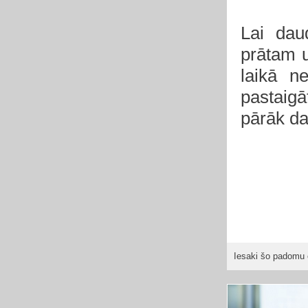
Lai dau
prātam u
laikā n
pastaig
pārāk da
Iesaki šo padomu 