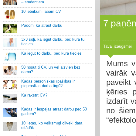
– studentiem
10 ieteikumi labam CV
7 paņēmi
Padomi kā atrast darbu
3x3 soļi, kā iegūt darbu, pēc kura tu
tiecies
Tavai izaugsmei
Kā iegūt to darbu, pēc kura tiecies
Mums vi
50 nosūtīti CV, un vēl aizvien bez
vairāk 
darba?
paveikt 
Kādas personiskās īpašības ir
pieprasītas darba tirgū?
ķēries 
Kā rakstīt CV?
izdarīt 
no šiem
Kādas ir iespējas atrast darbu pēc 50
gadiem?
“efektol
10 lietas, ko veiksmīgi cilvēki dara
citādāk