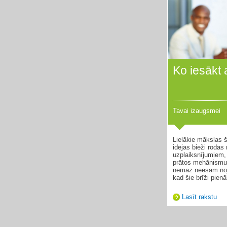
Ko iesākt
Tavai izaugsmei
Lielākie mākslas 
idejas bieži roda
uzplaiksnījumiem,
prātos mehānismu,
nemaz neesam noj
kad šie brīži pienā
Lasīt rakstu