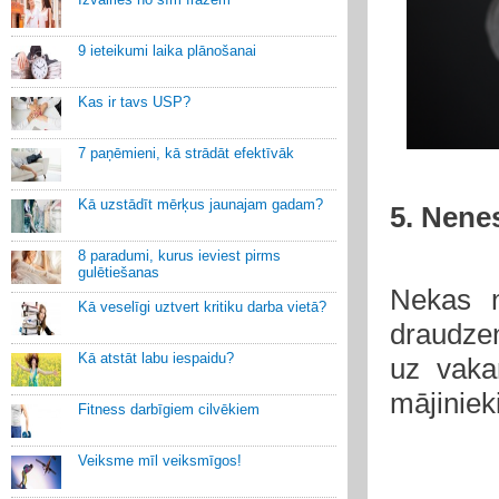
9 ieteikumi laika plānošanai
Kas ir tavs USP?
7 paņēmieni, kā strādāt efektīvāk
Kā uzstādīt mērķus jaunajam gadam?
5. Nene
8 paradumi, kurus ieviest pirms
gulētiešanas
Nekas n
Kā veselīgi uztvert kritiku darba vietā?
draudzen
Kā atstāt labu iespaidu?
uz vaka
mājiniek
Fitness darbīgiem cilvēkiem
Veiksme mīl veiksmīgos!