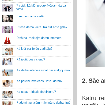
7 veidi, kā kļūt produktīvākam darba
vietā
Baumas darba vietā
Stress darba vietā. Kā tikt ar to galā?
Drošība, meklējot darbu internetā
Kā kļūt par foršu vadītāju?
Kā iegūt bosa cieņu?
Kā darba intervijā runāt par atalgojumu?
2. Sāc a
Kā pareizi izvēlēties "īsto" darbu?
Kā atpazīt ideālo darbinieku?
Katru re
Padomi jaunajām māmiņām, darba tirgū