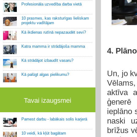
Profesionāla uzvedība darba vietā
10 prasmes, kas raksturīgas lieliskam
projektu vadītājam
Kā ikdienas rutīnā nepazaudēt sevi?
Katra mamma ir strādājoša mamma
4. Plān
Kā strādājot izbaudīt vasaru?
Un, jo k
Kā palūgt algas pielikumu?
Vēlams, 
aktīva 
Tavai izaugsmei
ģenerē 
ieplāno 
naski uz
Pamest darbu - labākais solis karjerā
brīžus v
10 veidi, kā kļūt bagātam