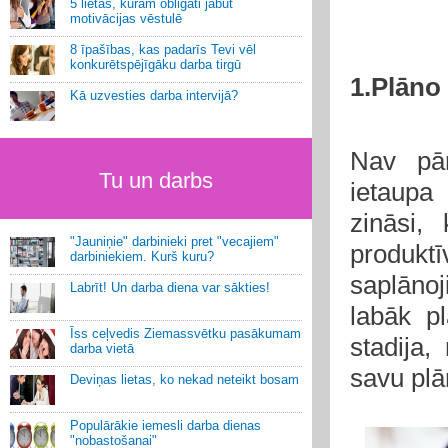
5 lietas, kurām obligāti jābūt
motivācijas vēstulē
8 īpašības, kas padarīs Tevi vēl
konkurētspējīgāku darba tirgū
1.Plāno
Kā uzvesties darba intervijā?
Nav pār
Tu un darbs
ietaupa
zināsi,
"Jauniņie" darbinieki pret "vecajiem"
produkt
darbiniekiem. Kurš kuru?
saplānoj
Labrīt! Un darba diena var sākties!
labāk p
Īss ceļvedis Ziemassvētku pasākumam
stadija,
darba vietā
savu plā
Deviņas lietas, ko nekad neteikt bosam
Populārākie iemesli darba dienas
"nobastošanai"