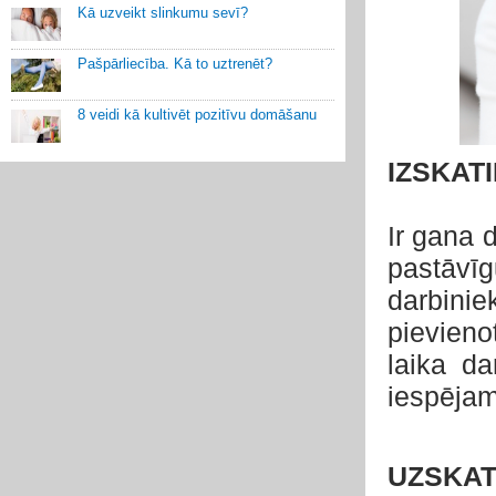
Kā uzveikt slinkumu sevī?
Pašpārliecība. Kā to uztrenēt?
8 veidi kā kultivēt pozitīvu domāšanu
IZSKAT
Ir gana 
pastāvī
darbiniek
pievieno
laika d
iespējam
UZSKAT