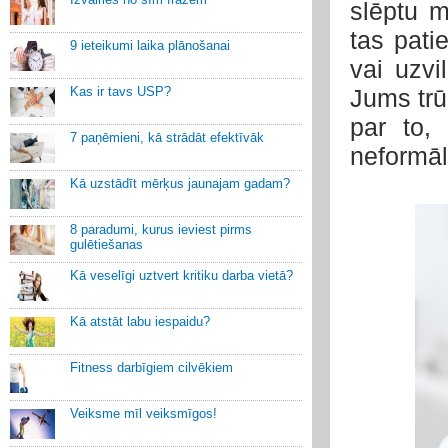
slēptu m
tas pati
9 ieteikumi laika plānošanai
vai uzvi
Kas ir tavs USP?
Jums trūk
par to,
7 paņēmieni, kā strādāt efektīvāk
neformāl
Kā uzstādīt mērķus jaunajam gadam?
8 paradumi, kurus ieviest pirms
gulētiešanas
Kā veselīgi uztvert kritiku darba vietā?
Kā atstāt labu iespaidu?
Fitness darbīgiem cilvēkiem
Veiksme mīl veiksmīgos!