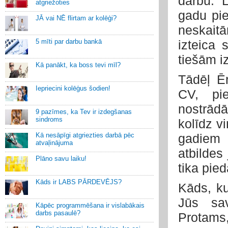
darbu. L
atgriežoties
gadu pie
JĀ vai NĒ flirtam ar kolēģi?
neskait
5 mīti par darbu bankā
izteica 
tiešām i
Kā panākt, ka boss tevi mīl?
Tādēļ Ē
Iepriecini kolēģus šodien!
CV, pi
nostrādā
9 pazīmes, ka Tev ir izdegšanas
sindroms
kolīdz v
Kā nesāpīgi atgriezties darbā pēc
gadiem 
atvaļinājuma
atbildes
Plāno savu laiku!
tika pied
Kāds ir LABS PĀRDEVĒJS?
Kāds, ku
Jūs sa
Kāpēc programmēšana ir vislabākais
darbs pasaulē?
Protams