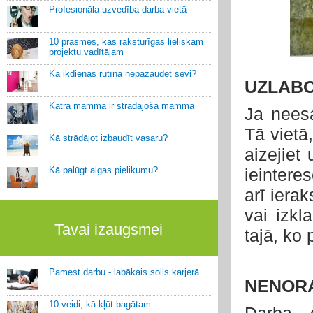
Profesionāla uzvedība darba vietā
10 prasmes, kas raksturīgas lieliskam
projektu vadītājam
Kā ikdienas rutīnā nepazaudēt sevi?
UZLABO
Katra mamma ir strādājoša mamma
Ja neesa
Tā vietā
Kā strādājot izbaudīt vasaru?
aizejiet
Kā palūgt algas pielikumu?
ieintere
arī ierak
vai izkl
Tavai izaugsmei
tajā, ko 
Pamest darbu - labākais solis karjerā
NENORA
10 veidi, kā kļūt bagātam