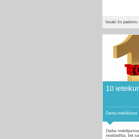
Iesaki šo padomu 
10 ieteik
Darba meklēšana
Darba meklējumos
neatlaidība, bet 