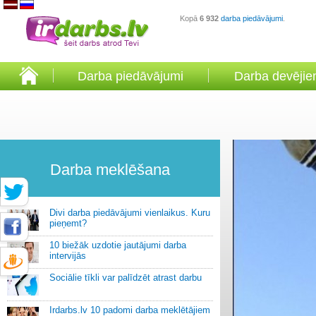
Kopā
6 932
darba piedāvājumi
.
Darba piedāvājumi
Darba devēji
Darba meklēšana
Divi darba piedāvājumi vienlaikus. Kuru
pieņemt?
10 biežāk uzdotie jautājumi darba
intervijās
Sociālie tīkli var palīdzēt atrast darbu
Irdarbs.lv 10 padomi darba meklētājiem