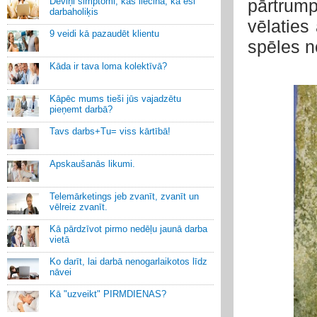
Deviņi simptomi, kas liecina, ka esi
pārtrum
darbaholiķis
vēlaties
9 veidi kā pazaudēt klientu
spēles n
Kāda ir tava loma kolektīvā?
Kāpēc mums tieši jūs vajadzētu
pieņemt darbā?
Tavs darbs+Tu= viss kārtībā!
Apskaušanās likumi.
Telemārketings jeb zvanīt, zvanīt un
vēlreiz zvanīt.
Kā pārdzīvot pirmo nedēļu jaunā darba
vietā
Ko darīt, lai darbā nenogarlaikotos līdz
nāvei
Kā "uzveikt" PIRMDIENAS?