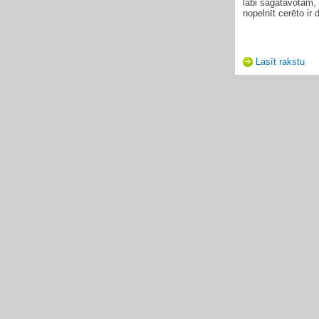
labi sagatavotam, 
nopelnīt cerēto ir 
Lasīt rakstu