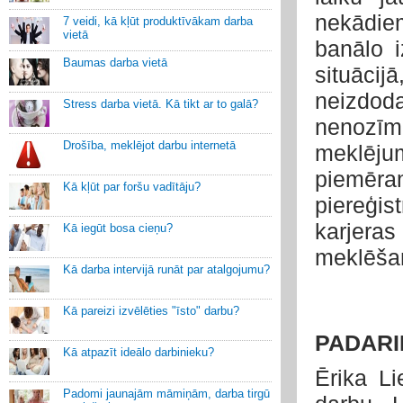
nekādie
7 veidi, kā kļūt produktīvākam darba
vietā
banālo i
Baumas darba vietā
situācij
neizdoda
Stress darba vietā. Kā tikt ar to galā?
nenozīmē
Drošība, meklējot darbu internetā
meklējum
piemēra
Kā kļūt par foršu vadītāju?
piereģis
karjeras
Kā iegūt bosa cieņu?
meklēšan
Kā darba intervijā runāt par atalgojumu?
Kā pareizi izvēlēties "īsto" darbu?
PADARI
Kā atpazīt ideālo darbinieku?
Ērika L
Padomi jaunajām māmiņām, darba tirgū