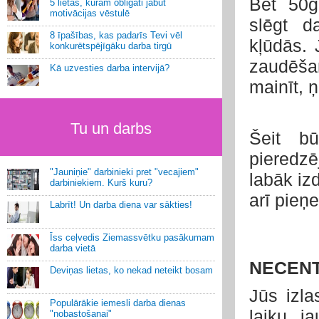
Bet 50g
5 lietas, kurām obligāti jābūt
motivācijas vēstulē
slēgt 
8 īpašības, kas padarīs Tevi vēl
kļūdās. 
konkurētspējīgāku darba tirgū
zaudēša
Kā uzvesties darba intervijā?
mainīt, 
Tu un darbs
Šeit b
pieredz
"Jauniņie" darbinieki pret "vecajiem"
labāk iz
darbiniekiem. Kurš kuru?
arī pieņ
Labrīt! Un darba diena var sākties!
Īss ceļvedis Ziemassvētku pasākumam
darba vietā
NECENTI
Deviņas lietas, ko nekad neteikt bosam
Jūs izla
Populārākie iemesli darba dienas
laiku j
"nobastošanai"