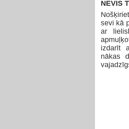
NEVIS 
Nošķirie
sevi kā 
ar liel
apmuļķo
izdarīt
nākas d
vajadzīg