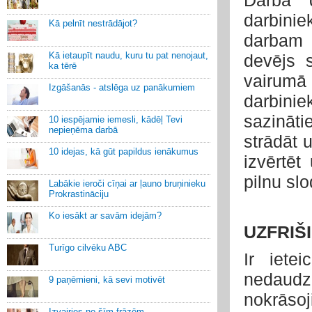
Darba 
darbini
Kā pelnīt nestrādājot?
darbam 
Kā ietaupīt naudu, kuru tu pat nenojaut,
devējs 
ka tērē
vairumā
Izgāšanās - atslēga uz panākumiem
darbini
sazināt
10 iespējamie iemesli, kādēļ Tevi
nepieņēma darbā
strādāt 
10 idejas, kā gūt papildus ienākumus
izvērtē
pilnu slo
Labākie ieroči cīņai ar ļauno bruņinieku
Prokrastināciju
Ko iesākt ar savām idejām?
UZFRIŠI
Turīgo cilvēku ABC
Ir iete
nedaudz
9 paņēmieni, kā sevi motivēt
nokrāsoj
Izvairies no šīm frāzēm