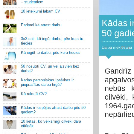
– studentiem
10 ieteikumi labam CV
Kādas ir
Padomi kā atrast darbu
50 gad
3x3 soļi, kā iegūt darbu, pēc kura tu
tiecies
Darba meklēšana
Kā iegūt to darbu, pēc kura tiecies
50 nosūtīti CV, un vēl aizvien bez
Gandr
īz
darba?
apgalvos
Kādas personiskās īpašības ir
pieprasītas darba tirgū?
nebūs k
Kā rakstīt CV?
cilvēki
1964.ga
Kādas ir iespējas atrast darbu pēc 50
gadiem?
nepārlie
10 lietas, ko veiksmīgi cilvēki dara
citādāk